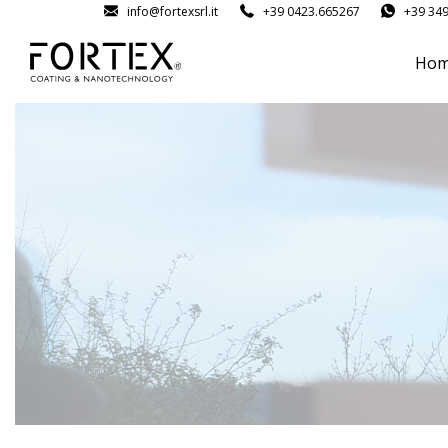
info@fortexsrl.it
+39 0423.665267
+39 34
Ho