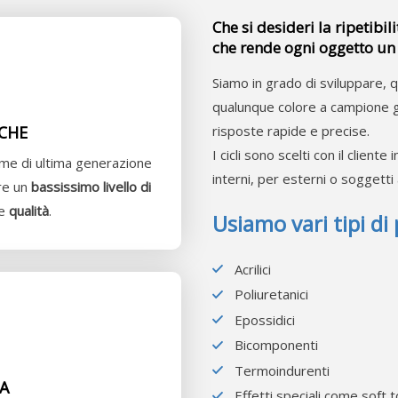
Che si desideri la ripetibili
che rende ogni oggetto un
Siamo in grado di sviluppare, 
qualunque colore a campione gr
CHE
risposte rapide e precise.
I cicli sono scelti con il cliente
rime di ultima generazione
interni, per esterni o soggetti 
ere un
bassissimo livello di
te
qualità
.
Usiamo vari tipi di 
Acrilici
Poliuretanici
Epossidici
Bicomponenti
Termoindurenti
A
Effetti speciali come soft 