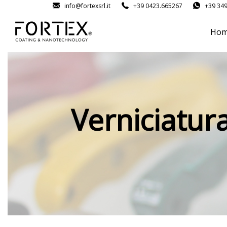
info@fortexsrl.it
+39 0423.665267
+39 34
Ho
Verniciatura