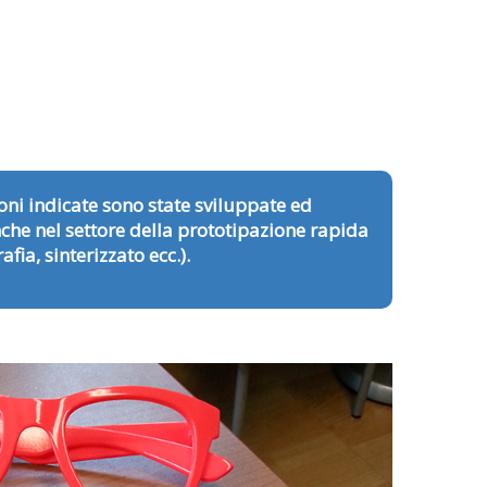
oni indicate sono state sviluppate ed
che nel settore della prototipazione rapida
afia, sinterizzato ecc.).