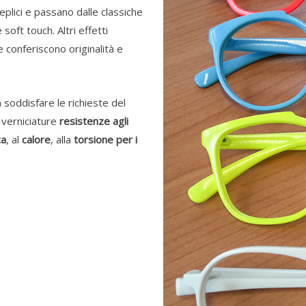
teplici e passano dalle classiche
e soft touch. Altri effetti
e conferiscono originalità e
 a soddisfare le richieste del
 verniciature
resistenze agli
ca
, al
calore
, alla
torsione per i