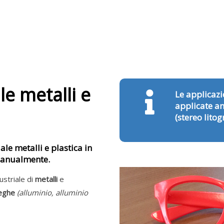
le metalli e
Le applicazi
applicate an
(stereo litogr
ale metalli e plastica in
manualmente.
ustriale di
metalli
e
eghe
(alluminio, alluminio