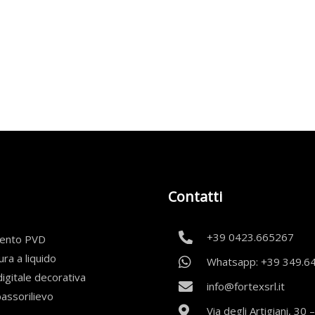
Contatti
+39 0423.665267
mento PVD
ura a liquido
Whatsapp: +39 349.6
igitale decorativa
info@fortexsrl.it
bassorilievo
Via degli Artigiani, 30