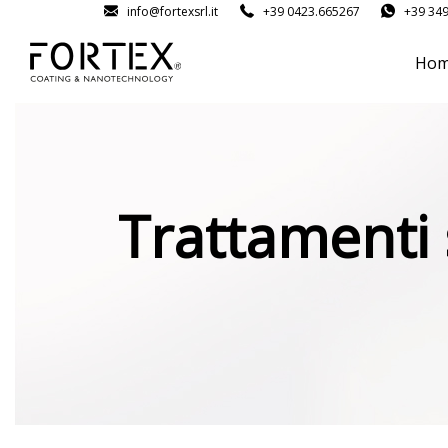
info@fortexsrl.it
+39 0423.665267
+39 34
Ho
Trattamenti s