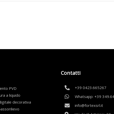
Contatti
+39 0423.665267
mento PVD
ura a liquido
Whatsapp: +39 349.6
igitale decorativa
info@fortexsrl.it
bassorilievo