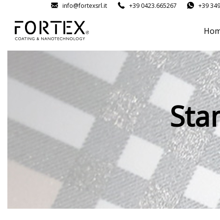
info@fortexsrl.it
+39 0423.665267
+39 34
Ho
Sta