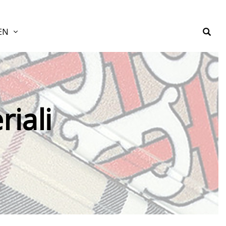
EN
iali