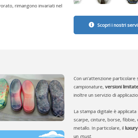
vorato, rimangono invariati nel
Scopri i nostri servi
Con un’attenzione particolare s
campionature,
versioni limitat
inoltre un servizio di applicaz
La stampa digitale è applicat
scarpe, cinture, borse, fibbie,
metallo. In particolare, il
luxury
un
must
.