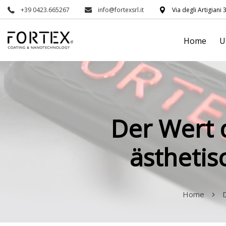
+39 0423.665267
info@fortexsrl.it
Via degli Artigiani 
Home
U
Der Wert 
ästheti
Home