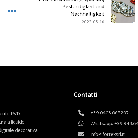
Beständigkeit und
Nachhaltigkeit
2023-05-10
Contatti
+39 0423.665267
mento PVD
ura a liquido
Whatsapp: +39 349.6
igitale decorativa
info@fortexsrl.it