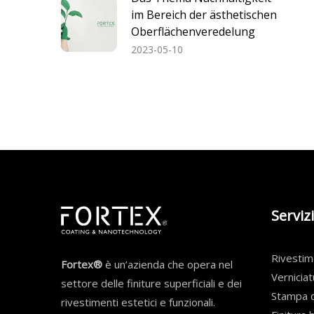
im Bereich der ästhetischen
Oberflächenveredelung
2023-05-10
Servizi
Rivesti
Fortex®
è un’azienda che opera nel
Verniciat
settore delle finiture superficiali e dei
Stampa d
rivestimenti estetici e funzionali.