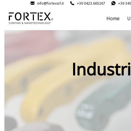
info@fortexsrl.it
+39 0423.665267
+39 34
Home
U
Industri