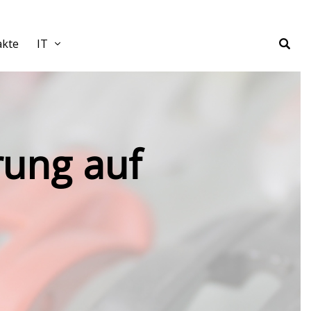
akte
IT
erung auf